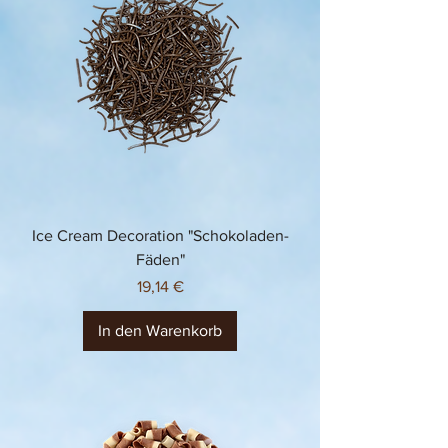
Ice Cream Decoration "Schokoladen-
Fäden"
Preis
19,14 €
In den Warenkorb