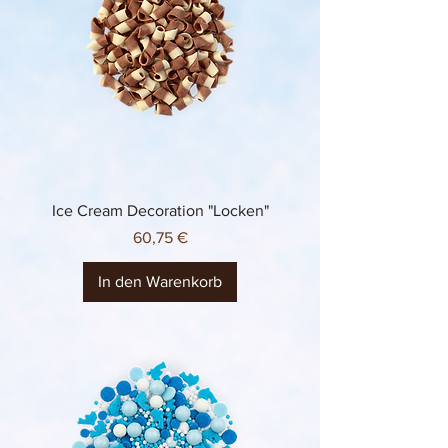
Ice Cream Decoration "Locken"
Preis
60,75 €
In den Warenkorb