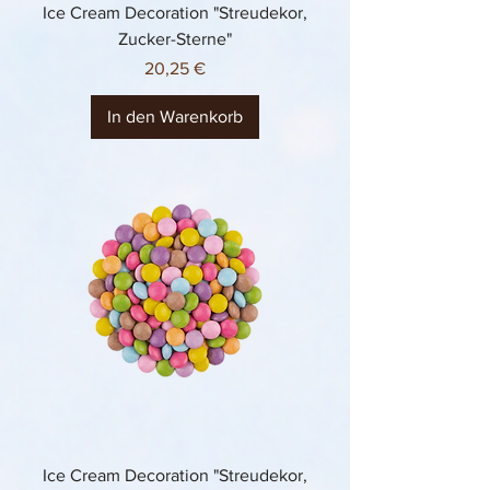
Ice Cream Decoration "Streudekor,
Zucker-Sterne"
Preis
20,25 €
In den Warenkorb
Ice Cream Decoration "Streudekor,