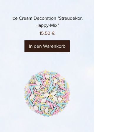
Ice Cream Decoration "Streudekor,
Happy-Mix"
Preis
15,50 €
In den Warenkorb