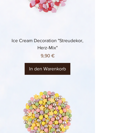
Ice Cream Decoration "Streudekor,
Herz-Mix"
Preis
9,90 €
In den Warenkorb