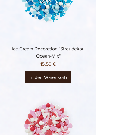
Ice Cream Decoration "Streudekor,
Ocean-Mix"
Preis
15,50 €
In den Warenkorb