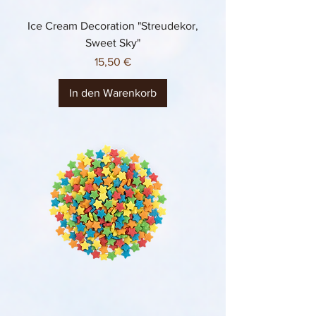
Ice Cream Decoration "Streudekor,
Sweet Sky"
Preis
15,50 €
In den Warenkorb