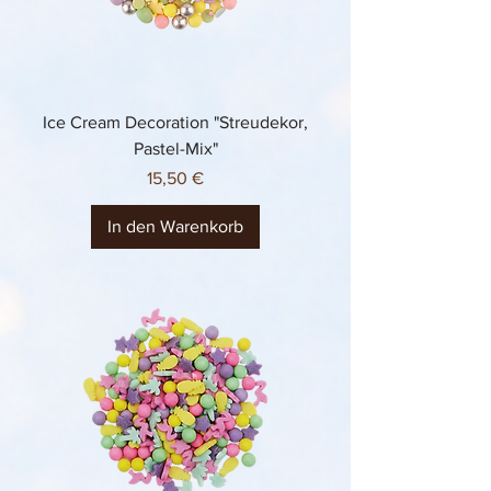
Ice Cream Decoration "Streudekor,
Pastel-Mix"
Preis
15,50 €
In den Warenkorb