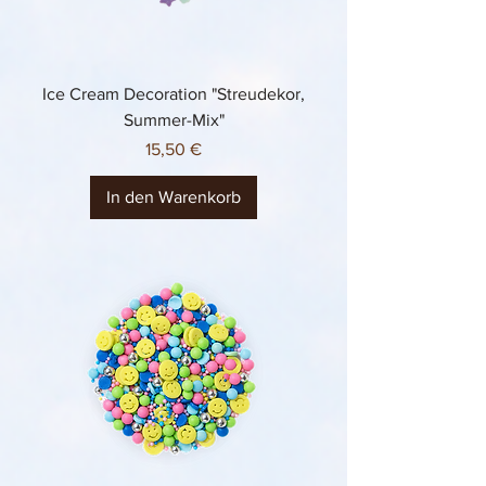
Ice Cream Decoration "Streudekor,
Summer-Mix"
Preis
15,50 €
In den Warenkorb