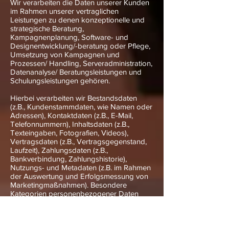
Wir verarbeiten die Daten unserer Kunden
im Rahmen unserer vertraglichen
Leistungen zu denen konzeptionelle und
strategische Beratung,
Kampagnenplanung, Software- und
Designentwicklung/-beratung oder Pflege,
Umsetzung von Kampagnen und
Prozessen/ Handling, Serveradministration,
Datenanalyse/ Beratungsleistungen und
Schulungsleistungen gehören.
Hierbei verarbeiten wir Bestandsdaten
(z.B., Kundenstammdaten, wie Namen oder
Adressen), Kontaktdaten (z.B., E-Mail,
Telefonnummern), Inhaltsdaten (z.B.,
Texteingaben, Fotografien, Videos),
Vertragsdaten (z.B., Vertragsgegenstand,
Laufzeit), Zahlungsdaten (z.B.,
Bankverbindung, Zahlungshistorie),
Nutzungs- und Metadaten (z.B. im Rahmen
der Auswertung und Erfolgsmessung von
Marketingmaßnahmen). Besondere
Kategorien personenbezogener Daten
verarbeiten wir grundsätzlich nicht, außer
wenn diese Bestandteile einer beauftragten
Verarbeitung sind. Zu den Betroffenen
gehören unsere Kunden, Interessenten