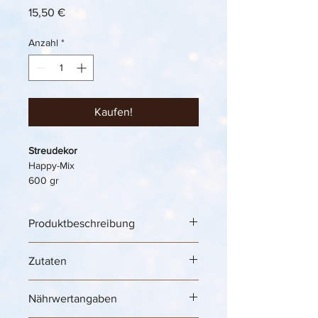
Preis
15,50 €
Anzahl
*
Kaufen!
Streudekor
Happy-Mix
600 gr
Produktbeschreibung
Ice Cream Decoration „Happy-Mix“ 
Zutaten
Streudekor – bunte Zuckerstreusel 
für fröhliche Eisbecher, Softeis & 
Dessertkreationen 🍦🎉✨
Nährwertangaben