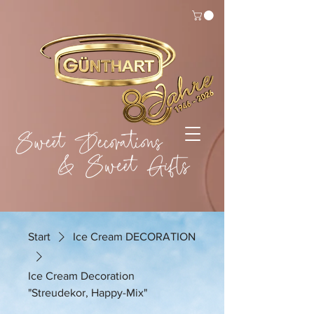
Start
Ice Cream DECORATION
Ice Cream Decoration
"Streudekor, Happy-Mix"