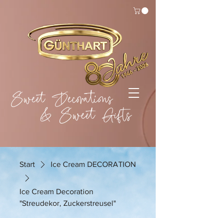
Start
Ice Cream DECORATION
Ice Cream Decoration
"Streudekor, Zuckerstreusel"