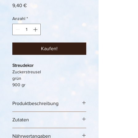
Preis
9,40 €
Anzahl
*
Kaufen!
Streudekor
Zuckerstreusel
grün
900 gr
Produktbeschreibung
Ice Cream Decoration „Streudekor 
Zutaten
Zuckerstreusel“ – grüne 
Zuckerstreusel für frische Eisbecher, 
Softeis & kreative Dessertideen 🍦💚✨
Nährwertangaben