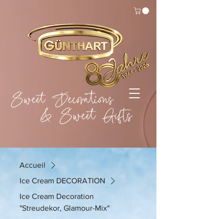
Accueil
Ice Cream DECORATION
Ice Cream Decoration
"Streudekor, Glamour-Mix"