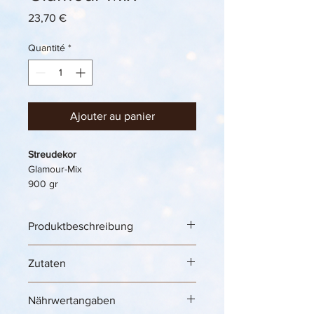
Prix
23,70 €
Quantité
*
Ajouter au panier
Streudekor
Glamour-Mix
900 gr
Produktbeschreibung
Ice Cream Decoration „Streudekor 
Zutaten
Glamour-Mix“ – funkelnder 
Zuckerstreusel für elegante 
Eisbecher, Softeis & festliche 
Nährwertangaben
Dessertkreationen 🍦✨💖