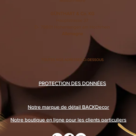
Maison-Mère
GÜNTHART & Co. KG
Hauptstrasse 37
D- 79801 Hohentengen am Hochrhein
Allemagne
TOUTES NOS ADRESSES CI-DESSOUS
PROTECTION DES DONNÉES
Notre marque de détail BACKDecor
Notre boutique en ligne pour les clients particuliers