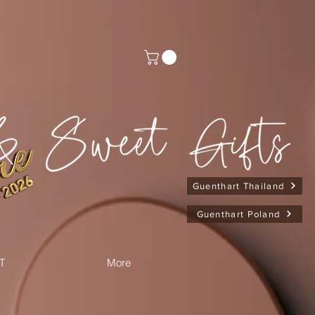
Guenthart Thailand
Guenthart Poland
T
More