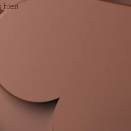
s
hier!