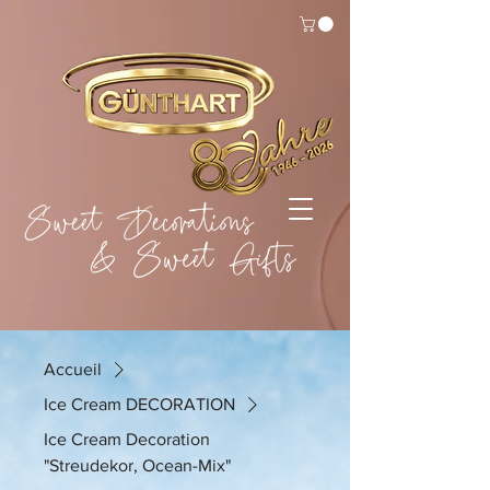
Accueil
Ice Cream DECORATION
Ice Cream Decoration
"Streudekor, Ocean-Mix"