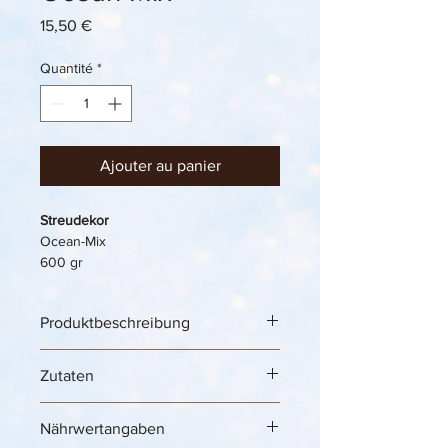
Prix
15,50 €
Quantité
*
Ajouter au panier
Streudekor
Ocean-Mix
600 gr
Produktbeschreibung
Ice Cream Decoration „Ocean-Mix“ 
Zutaten
Streudekor – blaue Zuckerstreusel 
für maritime Eisbecher, Softeis & 
frische Dessertideen 🍦🌊✨
Nährwertangaben
Mit dem Ice Cream Decoration 