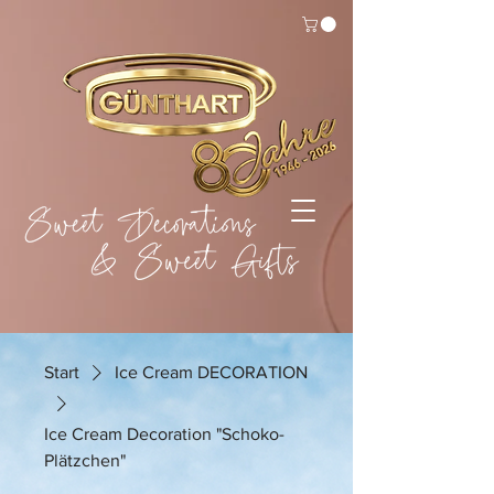
Start
Ice Cream DECORATION
Ice Cream Decoration "Schoko-
Plätzchen"