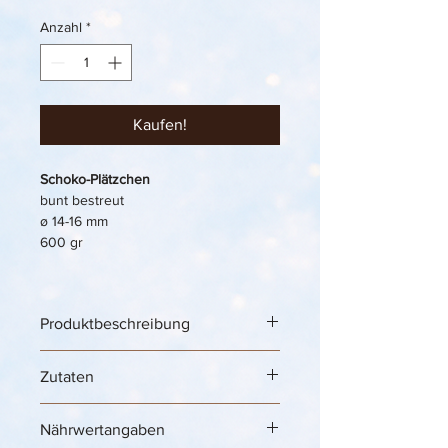
Anzahl
*
Kaufen!
Schoko-Plätzchen
bunt bestreut
ø 14-16 mm
600 gr
Produktbeschreibung
Ice Cream Decoration „Schoko-
Zutaten
Plätzchen“ – bunt bestreute 
Schokoladen-Dekoration für 
Eisbecher, Softeis & kreative 
Nährwertangaben
Dessertideen 🍦🍪✨