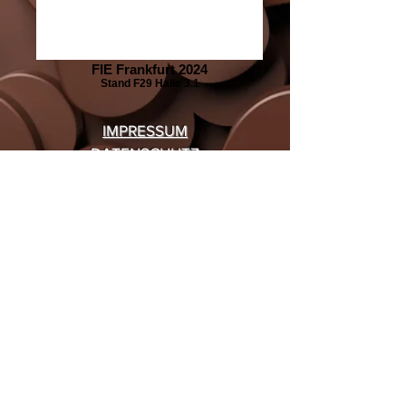
FIE Frankfurt 2024
Stand F29 Halle 3.1
IMPRESSUM
DATENSCHUTZ
PRESSEUNTERLAGEN
Unsere Einzelhandelsmarke BACKDecor
Unser Endkunden-Onlineshop