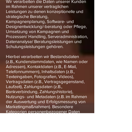
Wir verarbeiten die Daten unserer Kunden
im Rahmen unserer vertraglichen
Leistungen zu denen konzeptionelle und
strategische Beratung,
Kampagnenplanung, Software- und
Designentwicklung/-beratung oder Pflege,
Umsetzung von Kampagnen und
Prozessen/ Handling, Serveradministration,
Datenanalyse/ Beratungsleistungen und
Schulungsleistungen gehören.
Hierbei verarbeiten wir Bestandsdaten
(z.B., Kundenstammdaten, wie Namen oder
Adressen), Kontaktdaten (z.B., E-Mail,
Telefonnummern), Inhaltsdaten (z.B.,
Texteingaben, Fotografien, Videos),
Vertragsdaten (z.B., Vertragsgegenstand,
Laufzeit), Zahlungsdaten (z.B.,
Bankverbindung, Zahlungshistorie),
Nutzungs- und Metadaten (z.B. im Rahmen
der Auswertung und Erfolgsmessung von
Marketingmaßnahmen). Besondere
Kategorien personenbezogener Daten
verarbeiten wir grundsätzlich nicht, außer
wenn diese Bestandteile einer beauftragten
Verarbeitung sind. Zu den Betroffenen
gehören unsere Kunden, Interessenten