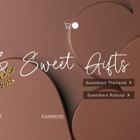
Guenthart Thailand
Guenthart Poland
T
KARRIERE