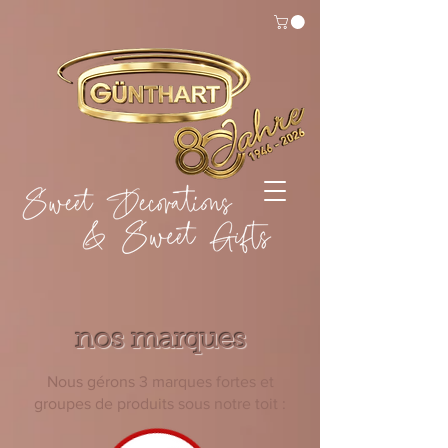
nos marques
Nous gérons 3 marques fortes et
groupes de produits sous notre toit :