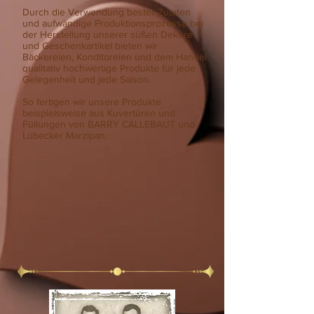
Durch die Verwendung bester Zutaten
und aufwändige Produktionsprozesse bei
der Herstellung unserer süßen Dekore
und Geschenkartikel bieten wir
Bäckereien, Konditoreien und dem Handel
qualitativ hochwertige Produkte für jede
Gelegenheit und jede Saison.
So fertigen wir unsere Produkte
beispielsweise aus Kuvertüren und
Füllungen von BARRY CALLEBAUT und
Lübecker Marzipan.