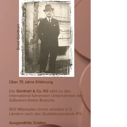
Ernst Günthart
Über 75 Jahre Erfahrung
Die
Günthart & Co. KG
zählt zu den
international führenden Unternehmen der
Süßwaren-Dekor-Branche.
900 Mitarbeiter-/innen arbeiten in 5
Ländern nach den Qualitätsstandards IFS.
Ausgewählte Zutaten