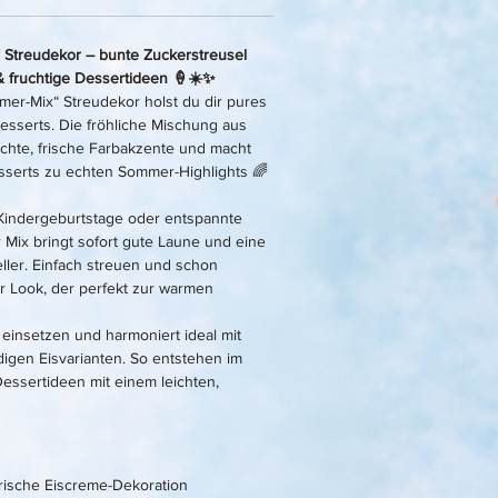
 Streudekor – bunte Zuckerstreusel 
 & fruchtige Dessertideen 🍦☀️✨
er-Mix“ Streudekor holst du dir pures 
esserts. Die fröhliche Mischung aus 
ichte, frische Farbakzente und macht 
sserts zu echten Sommer-Highlights 🌈
Kindergeburtstage oder entspannte 
ix bringt sofort gute Laune und eine 
ller. Einfach streuen und schon 
er Look, der perfekt zur warmen 
 einsetzen und harmoniert ideal mit 
igen Eisvarianten. So entstehen im 
ssertideen mit einem leichten, 
frische Eiscreme-Dekoration