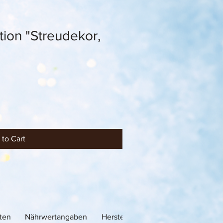
ion "Streudekor,
 to Cart
ten
Nährwertangaben
Herstellerinformation