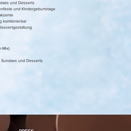
undaes und Desserts
enfeste und Kindergeburtstage
bakzente
ig kombinierbar
 Dessertgestaltung
-Mix)
s, Sundaes und Desserts
PRESS