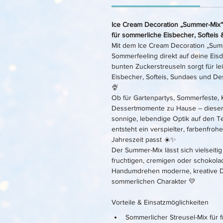
Ice Cream Decoration „Summer-Mix“
für sommerliche Eisbecher, Softeis
Mit dem Ice Cream Decoration „Summ
Sommerfeeling direkt auf deine Eisd
bunten Zuckerstreuseln sorgt für le
Eisbecher, Softeis, Sundaes und De
🍨
Ob für Gartenpartys, Sommerfeste, 
Dessertmomente zu Hause – dieser M
sonnige, lebendige Optik auf den Te
entsteht ein verspielter, farbenfroh
Jahreszeit passt ☀️✨
Der Summer-Mix lässt sich vielseitig
fruchtigen, cremigen oder schokolad
Handumdrehen moderne, kreative De
sommerlichen Charakter 💛
Vorteile & Einsatzmöglichkeiten
Sommerlicher Streusel-Mix für 