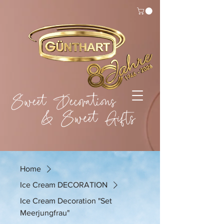
Home
Ice Cream DECORATION
Ice Cream Decoration "Set
Meerjungfrau"