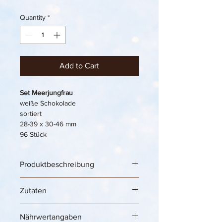
Quantity
*
Add to Cart
Set Meerjungfrau
weiße Schokolade
sortiert
28-39 x 30-46 mm
96 Stück
Produktbeschreibung
Ice Cream Decoration Meerjungfrau  
Zutaten
Set – essbare Eiscreme-Dekoration 
für Mermaid Eisbecher, Kinderparty & 
Unterwasser-Desserts 🧜‍♀️🍦✨
Nährwertangaben