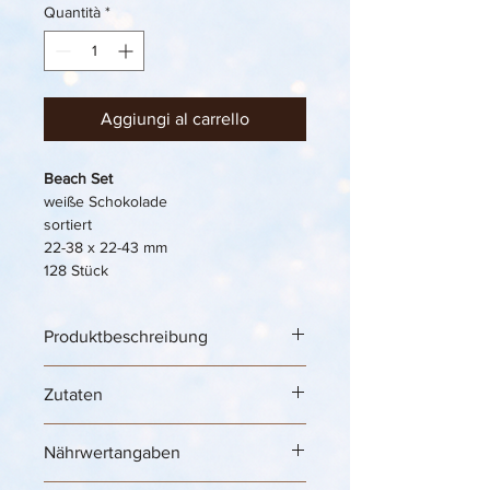
Quantità
*
Aggiungi al carrello
Beach Set
weiße Schokolade
sortiert
22-38 x 22-43 mm
128 Stück
Produktbeschreibung
Ice Cream Decoration „Beach Set“ – 
Zutaten
essbare Eiscreme-Dekoration aus 
weißer Schokolade für sommerliche 
Eisbecher, Softeis & Strand-Desserts 
Nährwertangaben
🏖️🍦✨