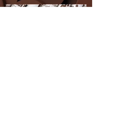
IMPRINT
DATA PROTECTION
PRESS
Our retail brand BACKDecor
Our end customer online shop