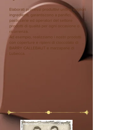
Elaborati processi produttivi uniti ai migliori
ingredienti, garantiscono a panifici,
pasticcerie ed operatori del settore
prodotti di qualitá per ogni occasione o
ricorrenza.
Ad esempio, realizziamo i nostri prodotti
con coperture e ripieni di cioccolato di
BARRY CALLEBAUT e marzapane di
Lubecca.