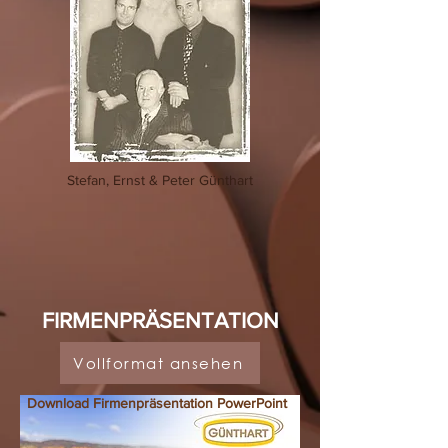
Stefan, Ernst & Peter Günthart
FIRMENPRÄSENTATION
Vollformat ansehen
Download Firmenpräsentation PowerPoint