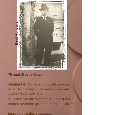
Ernst Günthart
75 anni di esperienza
Günthart & Co. KG
è una delle principali
aziende internazionali nel settore della
decorazione dolciaria.
900 dipendenti lavorano in 5 paesi del
mondo secondo gli standard di qualità IFS.
Ingredienti selezionati